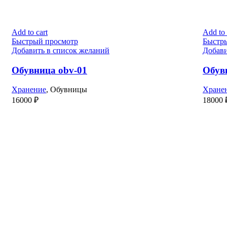
Add to cart
Add to 
Быстрый просмотр
Быстр
Добавить в список желаний
Добави
Обувница obv-01
Обув
Хранение
,
Обувницы
Хране
16000
₽
18000