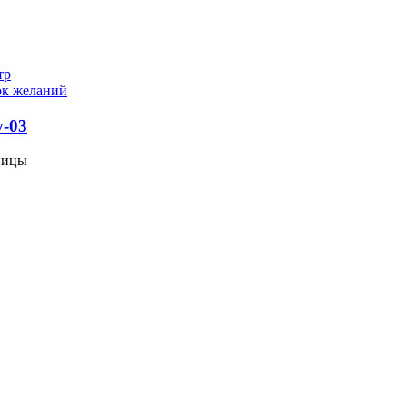
тр
ок желаний
v-03
ницы