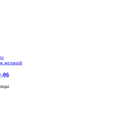
тр
ок желаний
v-06
ницы